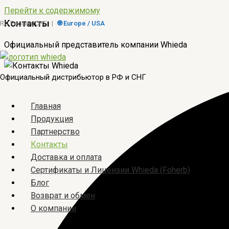
Перейти к содержимому
Контакты
RU Россия/СНГ |
🌐 Europe / USA
Официальный представитель компании Whieda
Официальный дистрибьютор в РФ и СНГ
Главная
Продукция
Партнерство
Контакты
Доставка и оплата
Сертификаты и Лицензии Whieda (Foherb)
Блог
Возврат и обмен
О компании