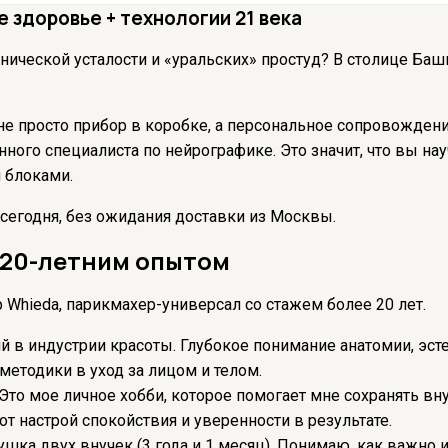
 здоровье + технологии 21 века
ронической усталости и «уральских» простуд? В столице Б
 не просто прибор в коробке, а персональное сопровожде
ого специалиста по нейрографике. Это значит, что вы нау
 блоками.
 сегодня, без ожидания доставки из Москвы.
с 20-летним опытом
Whieda, парикмахер-универсал со стажем более 20 лет.
й в индустрии красоты. Глубокое понимание анатомии, эс
методики в уход за лицом и телом.
то мое личное хобби, которое помогает мне сохранять вну
т настрой спокойствия и уверенности в результате.
шка двух внучек (3 года и 1 месяц). Понимаю, как важно 