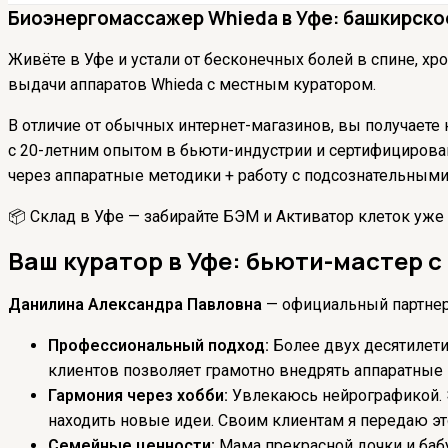
Биоэнергомассажер Whieda в Уфе: башкирское
Живёте в Уфе и устали от бесконечных болей в спине, х
выдачи аппаратов Whieda с местным куратором.
В отличие от обычных интернет-магазинов, вы получаете
с 20-летним опытом в бьюти-индустрии и сертифицированн
через аппаратные методики + работу с подсознательными
📦 Склад в Уфе — забирайте БЭМ и Активатор клеток уже
Ваш куратор в Уфе: бьюти-мастер 
Данилина Александра Павловна
— официальный партнер 
Профессиональный подход:
Более двух десятилети
клиентов позволяет грамотно внедрять аппаратные 
Гармония через хобби:
Увлекаюсь нейрографикой. Э
находить новые идеи. Своим клиентам я передаю это
Семейные ценности:
Мама прекрасной дочки и бабу