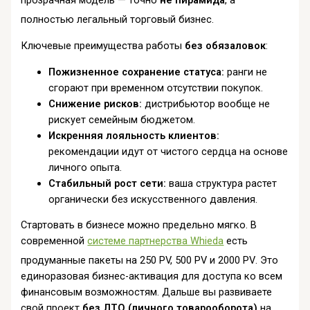
прозрачная модель — точно
не пирамида
, а
полностью легальный торговый бизнес
.
Ключевые преимущества работы
без обязаловок
:
Пожизненное сохранение статуса:
ранги не
сгорают при временном отсутствии покупок.
Снижение рисков:
дистрибьютор вообще не
рискует семейным бюджетом.
Искренняя лояльность клиентов:
рекомендации идут от чистого сердца на основе
личного опыта.
Стабильный рост сети:
ваша структура растет
органически без искусственного давления.
Стартовать в бизнесе можно предельно мягко. В
современной
системе партнерства Whieda
есть
продуманные пакеты на 250 PV, 500 PV и 2000 PV
. Это
единоразовая бизнес-активация для доступа ко всем
финансовым возможностям. Дальше вы развиваете
свой проект
без ЛТО (личного товарооборота)
на