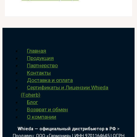
Главная
Продукция
Партнерство
Контакты
Доставка и оплата
Сертификаты и Лицензии Whieda
(Foherb)
Блог
Возврат и обмен
О компании
Whieda — официальный дистрибьютор в РФ
>
Продавец: ООО «Гармония» |
ИНН 9701164645
| ОГРН